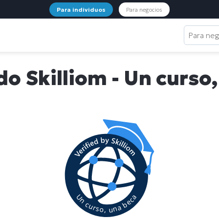
Para individuos
Para negocios
Para ne
do Skilliom - Un curso