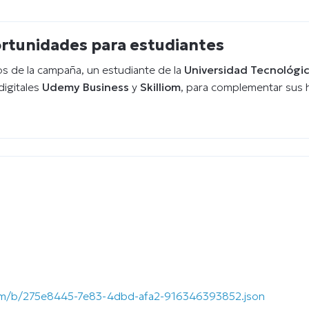
ortunidades para estudiantes
tos de la campaña, un estudiante de la
Universidad Tecnológic
digitales
Udemy Business
y
Skilliom
, para complementar sus 
.com/b/275e8445-7e83-4dbd-afa2-916346393852.json