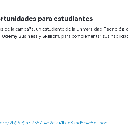
ortunidades para estudiantes
tos de la campaña, un estudiante de la
Universidad Tecnológic
s
Udemy Business
y
Skilliom
, para complementar sus habilida
.com/b/2b95e9a7-7357-4d2e-a41b-e87ad5c4e5ef.json