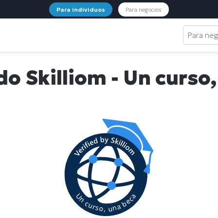
Para individuos
Para negocios
Para ne
do Skilliom - Un curso