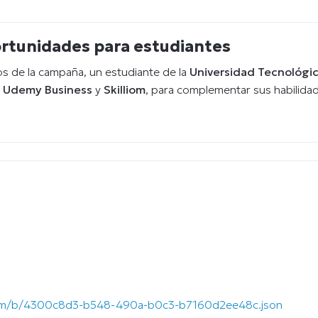
ortunidades para estudiantes
tos de la campaña, un estudiante de la
Universidad Tecnológic
s
Udemy Business
y
Skilliom
, para complementar sus habilida
m.com/b/4300c8d3-b548-490a-b0c3-b7160d2ee48c.json