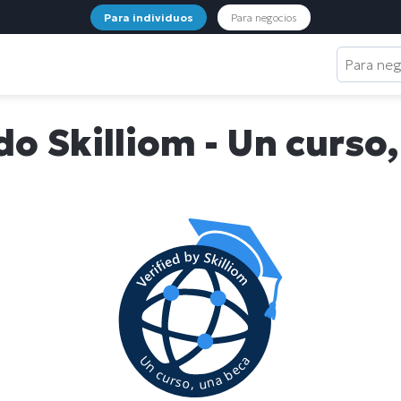
Para individuos
Para negocios
Para ne
do Skilliom - Un curso