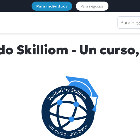
Para individuos
Para negocios
Para ne
do Skilliom - Un curso