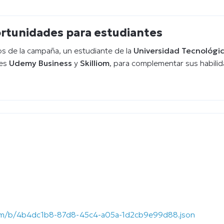
ortunidades para estudiantes
tos de la campaña, un estudiante de la
Universidad Tecnológic
les
Udemy Business
y
Skilliom
, para complementar sus habili
.com/b/4b4dc1b8-87d8-45c4-a05a-1d2cb9e99d88.json