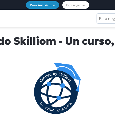
Para individuos
Para negocios
Para ne
do Skilliom - Un curso