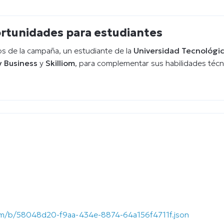
ortunidades para estudiantes
tos de la campaña, un estudiante de la
Universidad Tecnológic
 Business
y
Skilliom
, para complementar sus habilidades técn
.com/b/58048d20-f9aa-434e-8874-64a156f4711f.json