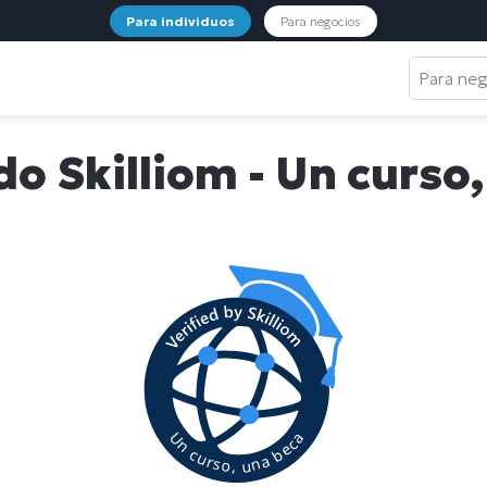
Para individuos
Para negocios
Para ne
do Skilliom - Un curso