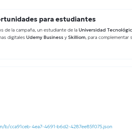
ortunidades para estudiantes
tos de la campaña, un estudiante de la
Universidad Tecnológic
mas digitales
Udemy Business
y
Skilliom
, para complementar s
.com/b/cca91ceb-4ea7-4691-b6d2-4287ee85f075.json