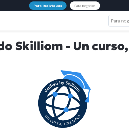
Para individuos
Para negocios
Para ne
do Skilliom - Un curso