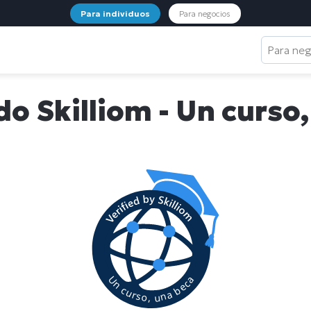
Para individuos
Para negocios
Para ne
do Skilliom - Un curso