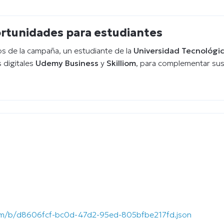
ortunidades para estudiantes
tos de la campaña, un estudiante de la
Universidad Tecnológic
 digitales
Udemy Business
y
Skilliom
, para complementar sus
.com/b/d8606fcf-bc0d-47d2-95ed-805bfbe217fd.json