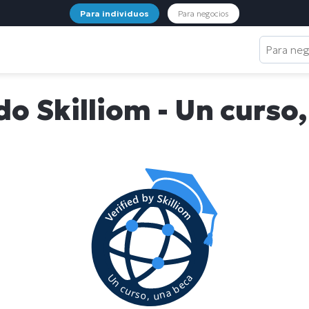
Para individuos
Para negocios
Para ne
do Skilliom - Un curso