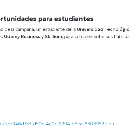
ortunidades para estudiantes
tos de la campaña, un estudiante de la
Universidad Tecnológic
es
Udemy Business
y
Skilliom
, para complementar sus habilid
.com/b/d946d753-d50c-4e0c-9294-d6eaa8308952.json